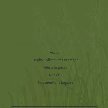
Navigation
Accueil
Dephy Collectivités Bretagne
Alerte Espèces
Nos CGV
Nos mentions Légales
Nos Missions