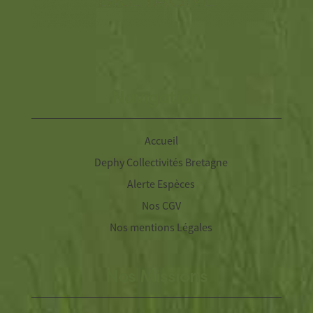
Navigation
Accueil
Dephy Collectivités Bretagne
Alerte Espèces
Nos CGV
Nos mentions Légales
Nos Missions