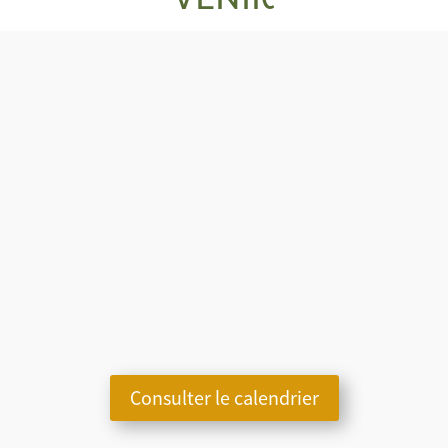
VENIR
Rencontre
Rencontre
Rencontre
Technique «
technique «
Technique «
Fleurissement
Cimetière
Cour d’école au
de pieds de
végétalisé » à
naturel » à
murs » à
Saint Philibert
Trégueux
Missiriac
15 octobre | 9h30
24 septembre | 9h30
17 septembre | 9h30
Consulter le calendrier