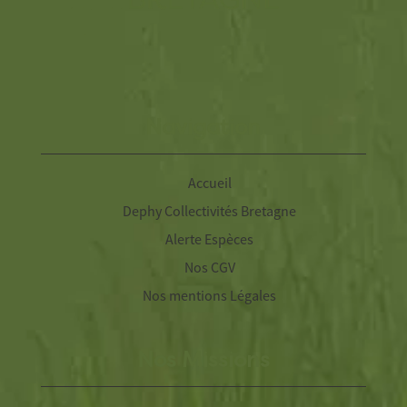
Navigation
Accueil
Dephy Collectivités Bretagne
Alerte Espèces
Nos CGV
Nos mentions Légales
Nos Missions