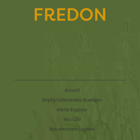
Navigation
Accueil
Dephy Collectivités Bretagne
Alerte Espèces
Nos CGV
Nos mentions Légales