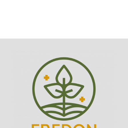
à la DREAL si cela concerne des effets sur
l’environnement (eau, etc.).