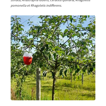
zonata, Anastrapha ludens, Ceratitis quinaria, Rhagoletis
pomonella et Rhagoletis indifferens.