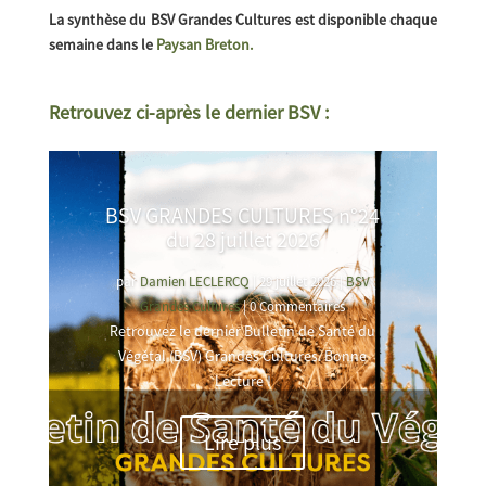
La synthèse du BSV Grandes Cultures est disponible chaque
semaine dans le
Paysan Breton.
Retrouvez ci-après le dernier BSV :
BSV GRANDES CULTURES n°24
du 28 juillet 2026
par
Damien LECLERCQ
|
29 juillet 2026
|
BSV
Grandes Cultures
| 0 Commentaires
Retrouvez le dernier Bulletin de Santé du
Végétal (BSV) Grandes Cultures. Bonne
Lecture !
Lire plus