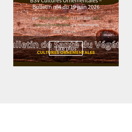
BSV Cultures Ornementales –
Bulletin n°4 du 19 juin 2026
par
FREDON BRETAGNE
|
22 juin 2026
|
BSV
Cultures Ornementales
| 0 Commentaires
BSV Cultures...
Lire plus