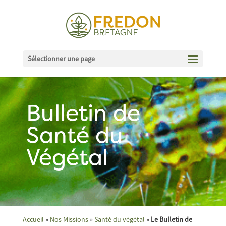
Sélectionner une page
Bulletin de
Santé du
Végétal
Accueil
»
Nos Missions
»
Santé du végétal
»
Le Bulletin de