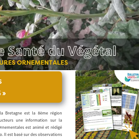
s
 »
la Bretagne est la 8ème région
ducteurs une information sur la
 Ornementales est animé et rédigé
 Il est basé sur des observations