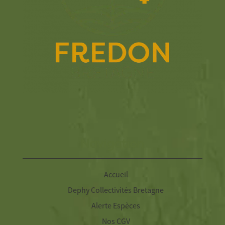
Navigation
Accueil
Dephy Collectivités Bretagne
Alerte Espèces
Nos CGV