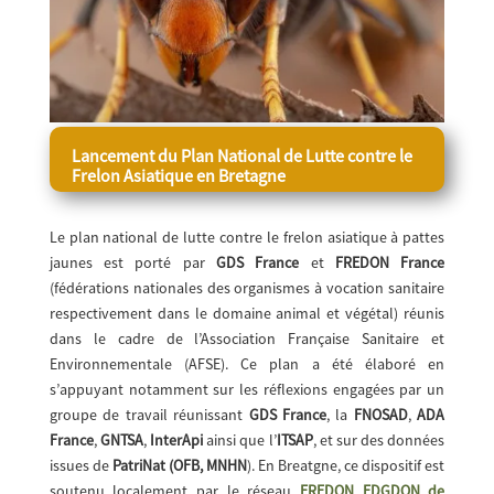
Lancement du Plan National de Lutte contre le
Frelon Asiatique en Bretagne
Le plan national de lutte contre le frelon asiatique à pattes
jaunes est porté par
GDS France
et
FREDON France
(fédérations nationales des organismes à vocation sanitaire
respectivement dans le domaine animal et végétal) réunis
dans le cadre de l’Association Française Sanitaire et
Environnementale (AFSE). Ce plan a été élaboré en
s’appuyant notamment sur les réflexions engagées par un
groupe de travail réunissant
GDS France
, la
FNOSAD
,
ADA
France
,
GNTSA
,
InterApi
ainsi que l’
ITSAP
, et sur des données
issues de
PatriNat (OFB, MNHN
). En Breatgne, ce dispositif est
soutenu localement par le réseau
FREDON FDGDON de