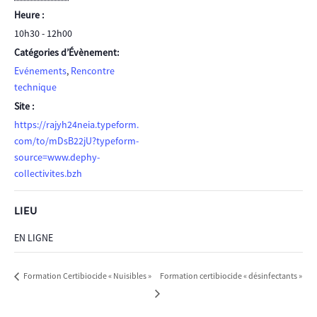
Heure :
10h30 - 12h00
Catégories d’Évènement:
Evénements
,
Rencontre
technique
Site :
https://rajyh24neia.typeform.
com/to/mDsB22jU?typeform-
source=www.dephy-
collectivites.bzh
LIEU
EN LIGNE
Formation certibiocide « désinfectants »
Formation Certibiocide « Nuisibles »