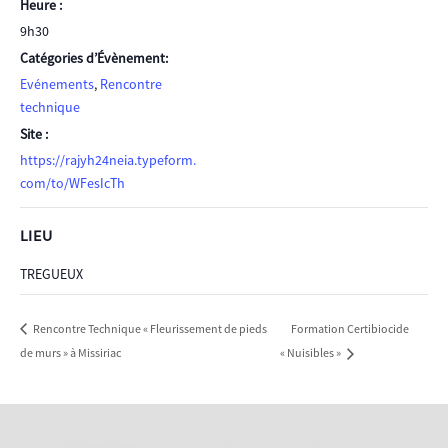
Heure :
9h30
Catégories d’Évènement:
Evénements
,
Rencontre
technique
Site :
https://rajyh24neia.typeform.
com/to/WFesIcTh
LIEU
TREGUEUX
Formation Certibiocide
Rencontre Technique « Fleurissement de pieds
de murs » à Missiriac
« Nuisibles »