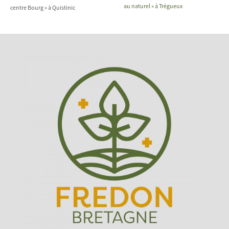
au naturel » à Trégueux
centre Bourg » à Quistinic