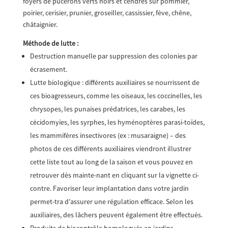
foyers de pucerons verts noirs et cendrés sur pommier,
poirier, cerisier, prunier, groseiller, cassissier, fève, chêne,
châtaignier.
Méthode de lutte :
Destruction manuelle par suppression des colonies par
écrasement.
Lutte biologique : différents auxiliaires se nourrissent de
ces bioagresseurs, comme les oiseaux, les coccinelles, les
chrysopes, les punaises prédatrices, les carabes, les
cécidomyies, les syrphes, les hyménoptères parasi-toïdes,
les mammifères insectivores (ex : musaraigne) – des
photos de ces différents auxiliaires viendront illustrer
cette liste tout au long de la saison et vous pouvez en
retrouver dès mainte-nant en cliquant sur la vignette ci-
contre. Favoriser leur implantation dans votre jardin
permet-tra d’assurer une régulation efficace. Selon les
auxiliaires, des lâchers peuvent également être effectués.