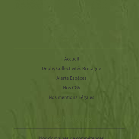
Navigation
Accueil
Dephy Collectivités Bretagne
Alerte Espèces
Nos CGV
Nos mentions Légales
Nos Missions
Nos domaines de compétences