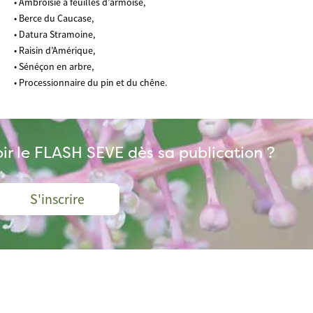
• Ambroisie à feuilles d’armoise,
• Berce du Caucase,
• Datura Stramoine,
• Raisin d’Amérique,
• Sénéçon en arbre,
• Processionnaire du pin et du chêne.
ir le FLASH SEVE dès sa publication ?
S'inscrire