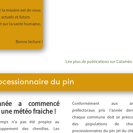
t la mission est de vous
actuels et futurs
t sur la santé humaine,
Bonne lecture !
Lire plus de publications sur Calaméo
ocessionnaire du pin
année a commencé
Conformément aux arr
 une météo fraiche !
préfectoraux pris l’année dern
chaque commune doit se préoc
emps n’a pas été propice au
des populations de cheni
loppement des chenilles. Les
processionnaires du pin (et du chê