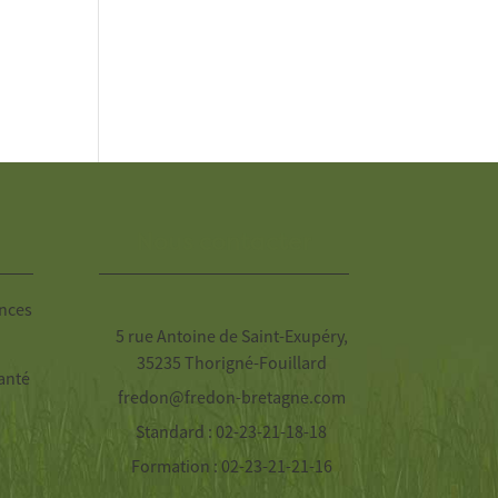
Nous contacter
nces
5 rue Antoine de Saint-Exupéry,
35235 Thorigné-Fouillard
anté
fredon@fredon-bretagne.com
Standard : 02-23-21-18-18
Formation : 02-23-21-21-16