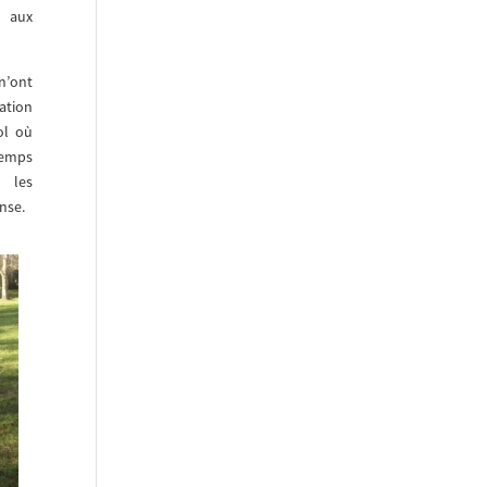
e aux
n’ont
ation
ol où
 temps
r les
nse.