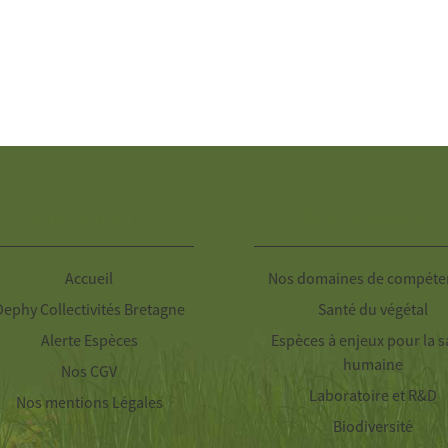
Navigation
Nos Missions
Accueil
Nos domaines de compéte
Dephy Collectivités Bretagne
Santé du végétal
Alerte Espèces
Espèces à enjeux pour la s
humaine
Nos CGV
Laboratoire et R&D
Nos mentions Légales
Biodiversité