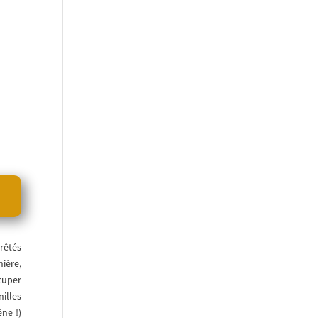
êtés
ière,
cuper
lles
ne !)