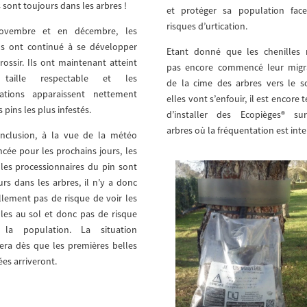
 sont toujours dans les arbres !
et protéger sa population fac
risques d’urtication.
ovembre et en décembre, les
s ont continué à se développer
Etant donné que les chenilles 
grossir. Ils ont maintenant atteint
pas encore commencé leur migr
taille respectable et les
de la cime des arbres vers le s
iations apparaissent nettement
elles vont s’enfouir, il est encore
s pins les plus infestés.
d’installer des Ecopièges® su
arbres où la fréquentation est inte
nclusion, à la vue de la météo
cée pour les prochains jours, les
lles processionnaires du pin sont
urs dans les arbres, il n’y a donc
llement pas de risque de voir les
lles au sol et donc pas de risque
 la population. La situation
era dès que les premières belles
ées arriveront.