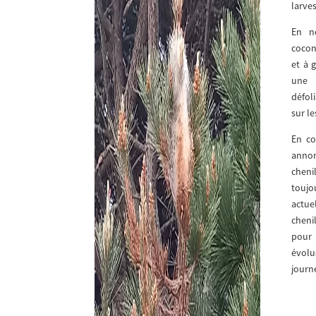
larves
En n
cocon
et à 
une 
défol
sur le
En co
annon
cheni
toujo
actue
cheni
pour
évolu
journ