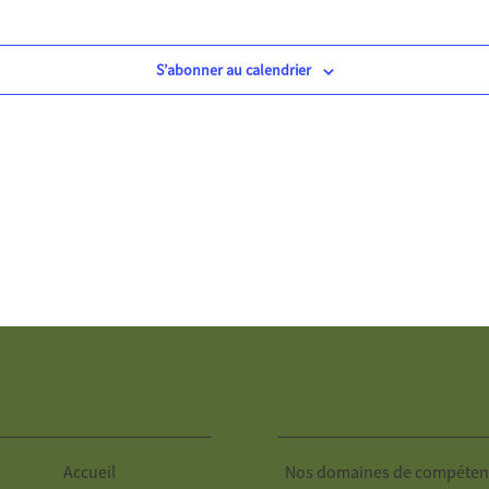
S’abonner au calendrier
Navigation
Nos Missions
Accueil
Nos domaines de compéten