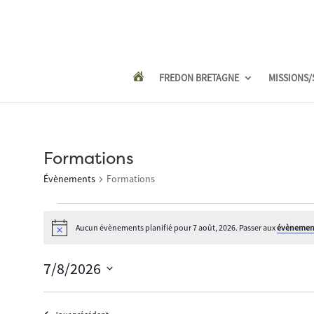
FREDON BRETAGNE
MISSIONS/
Formations
Évènements
Formations
Évènements
for
Aucun évènements planifié pour 7 août, 2026. Passer aux
évènement
Notice
7
août,
7/8/2026
2026
Sélectionnez
une