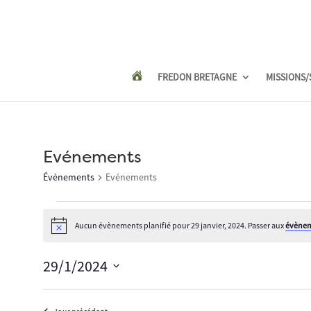
FREDON BRETAGNE
MISSIONS/
Evénements
Évènements
Evénements
Évènements
for
Aucun évènements planifié pour 29 janvier, 2024. Passer aux
évènem
Notice
29
janvier,
29/1/2024
2024
Sélectionnez
une