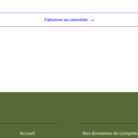
S’abonner au calendrier
Navigation
Nos Missions
Accueil
Nos domaines de compéte