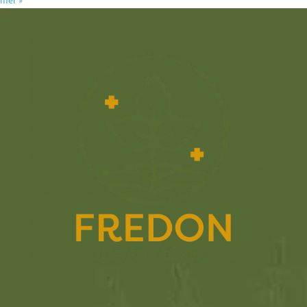
mer
»