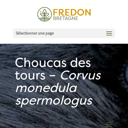
Sélectionner une page
Choucas des
tours –
Corvus
monedula
spermologus