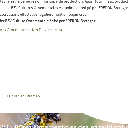
tagne est la 8ème région française de production. Aussi, fournir aux produc
rdial. Le BSV Cultures Ornementales est animé et rédigé par FREDON Bretagn
observations effectuées régulièrement en pépinières.
nier BSV Culture Ornementale édité par FREDON Bretagne
ures Ornementales N°9 Du 20 09 2024
Publish at Calameo
BSV Cultures Ornementales dès sa publicati