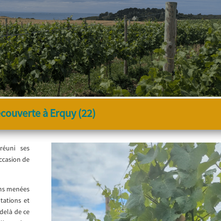
couverte à Erquy (22)
réuni ses
occasion de
ons menées
tations et
delà de ce