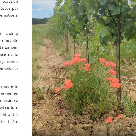
l’occasion
lisées par
ormations,
on champ
te nouvelle
d’examens
ence de la
organismes
ntiels sur
écouvrir le
 commentée
immersion a
viticulture
 confrontés
e filière