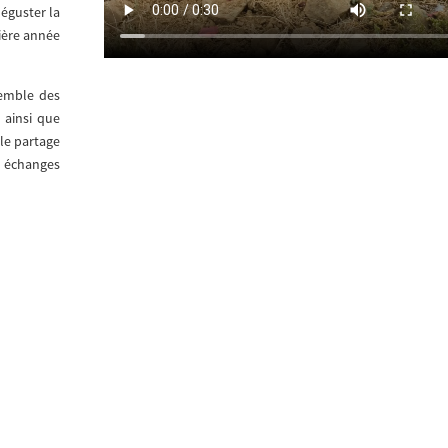
déguster la
ière année
emble des
, ainsi que
 le partage
n échanges