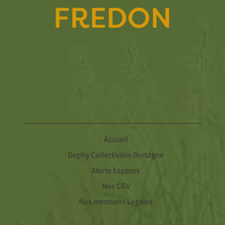
Navigation
Accueil
Dephy Collectivités Bretagne
Alerte Espèces
Nos CGV
Nos mentions Légales