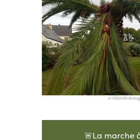
© FREDON Breta
🚨La marche à 