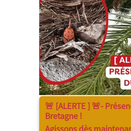
🚨 [ALERTE ] 🚨-
Présen
Bretagne !
Agissons dès maintenan