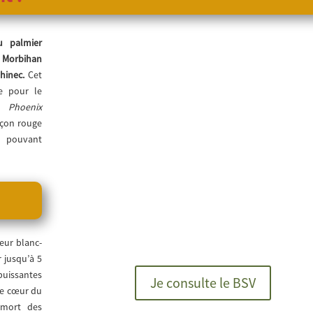
u palmier
 Morbihan
hinec.
Cet
ce pour le
et
Phoenix
nçon rouge
 pouvant
leur blanc-
 jusqu’à 5
puissantes
Je consulte le BSV
le cœur du
 mort des