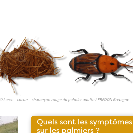
© Larve – cocon – charançon rouge du palmier adulte / FREDON Bretagne
Quels sont les symptômes
sur les palmiers ?