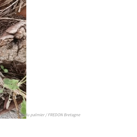
rançon rouge du palmier / FREDON Bretagne