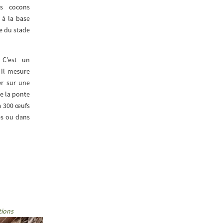
es cocons
 à la base
te du stade
. C’est un
 Il mesure
er sur une
de la ponte
à 300 œufs
es ou dans
tions