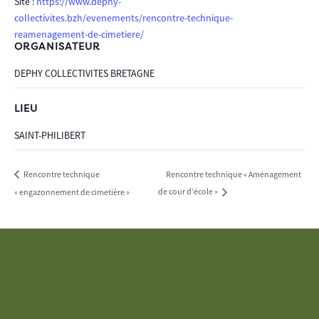
Site :
https://www.dephy-
collectivites.bzh/evenements/rencontre-technique-
reamenagement-de-cimetiere/
ORGANISATEUR
DEPHY COLLECTIVITES BRETAGNE
LIEU
SAINT-PHILIBERT
Rencontre technique « Aménagement
Rencontre technique
« engazonnement de cimetière »
de cour d’école »