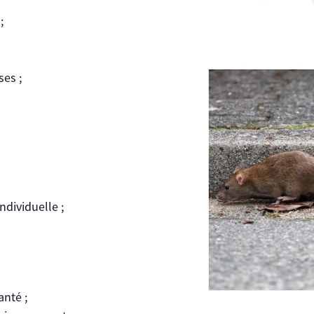
;
es ;
dividuelle ;
anté ;