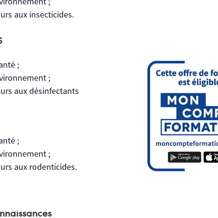
nvironnement ;
ours aux insecticides.
S
anté ;
nvironnement ;
cours aux désinfectants
anté ;
nvironnement ;
ours aux rodenticides.
onnaissances