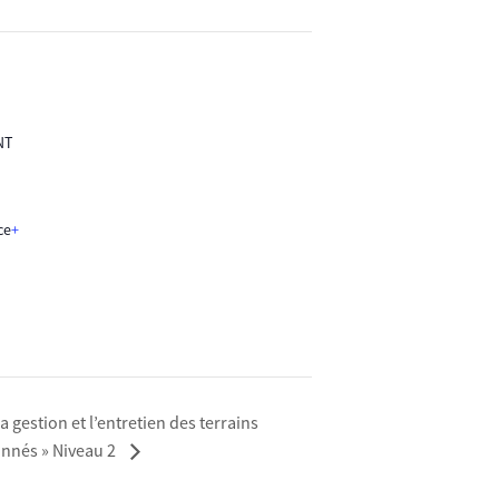
NT
ce
+
 gestion et l’entretien des terrains
onnés » Niveau 2