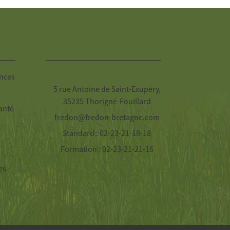
Nous contacter
nces
5 rue Antoine de Saint-Exupéry,
35235 Thorigné-Fouillard
anté
fredon@fredon-bretagne.com
Standard : 02-23-21-18-18
Formation : 02-23-21-21-16
es