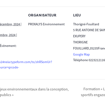
ORGANISATEUR
LIEU
écembre, 2024 |
PROXALYS Environnement
Thorigné-Fouillard
5 RUE ANTOINE DE SAI
mbre, 2024 |
EXUPERY
THORIGNE
’Évènement:
FOUILLARD
,
35235
Fran
Google Map
Téléphone
0223212116
yh24neia.typeform.com/to/shRSomUr?
ource=qrcode-
Formation « La
njeux environnementaux dans la conception,
publics »
sportifs engaz