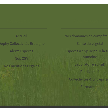
Navigation
Nos Missions
Accueil
Nos domaines de compéte
Dephy Collectivités Bretagne
Santé du végétal
Alerte Espèces
Espèces à enjeux pour la s
humaine
Nos CGV
Laboratoire et R&D
Nos mentions Légales
Biodiversité
Collectivités & Entrepris
Formations