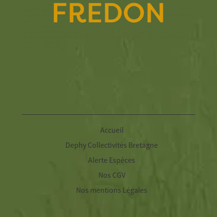
Navigation
Accueil
Dephy Collectivités Bretagne
Alerte Espèces
Nos CGV
Nos mentions Légales