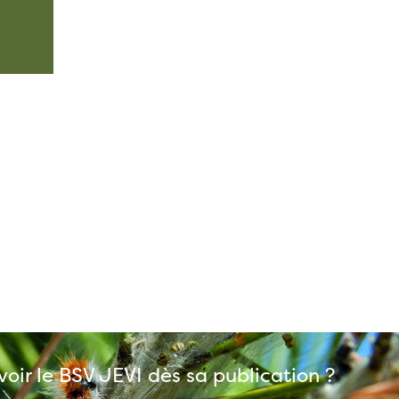
oir le BSV JEVI dès sa publication ?