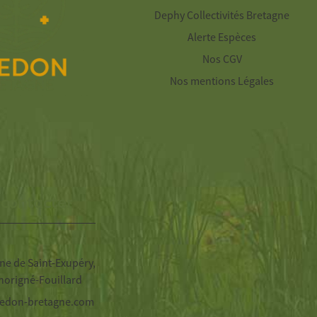
Dephy Collectivités Bretagne
Alerte Espèces
Nos CGV
Nos mentions Légales
 contacter
ne de Saint-Exupéry,
horigné-Fouillard
edon-bretagne.com