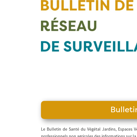
Bullet
Le Bulletin de Santé du Végétal Jardins, Espaces Vé
professionnels non agricoles des informations sur la 