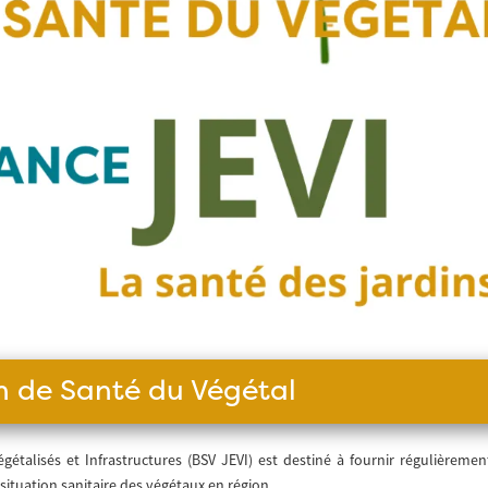
in de Santé du Végétal
gétalisés et Infrastructures (BSV JEVI) est destiné à fournir régulièremen
situation sanitaire des végétaux en région.