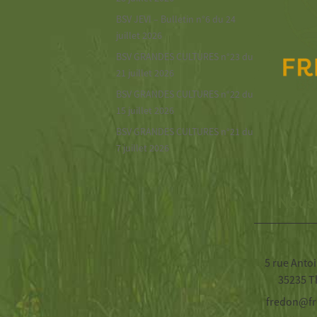
BSV JEVI – Bulletin n°6 du 24
juillet 2026
BSV GRANDES CULTURES n°23 du
21 juillet 2026
BSV GRANDES CULTURES n°22 du
15 juillet 2026
BSV GRANDES CULTURES n°21 du
7 juillet 2026
Nous
5 rue Antoi
35235 T
fredon@fr