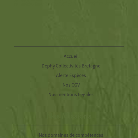
Navigation
Accueil
Dephy Collectivités Bretagne
Alerte Espèces
Nos CGV
Nos mentions Légales
Nos Missions
Nos domaines de compétences