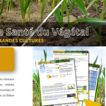
étal
es réseaux
e réalise
données et
 la filière