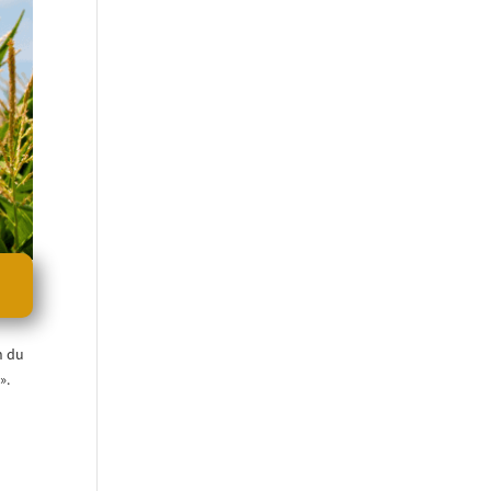
n du
».