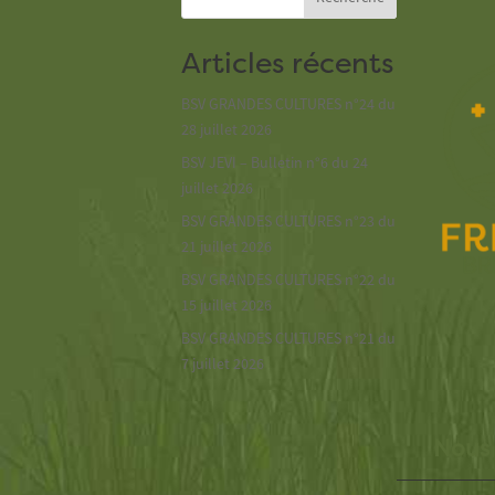
Articles récents
BSV GRANDES CULTURES n°24 du
28 juillet 2026
BSV JEVI – Bulletin n°6 du 24
juillet 2026
BSV GRANDES CULTURES n°23 du
21 juillet 2026
BSV GRANDES CULTURES n°22 du
15 juillet 2026
BSV GRANDES CULTURES n°21 du
7 juillet 2026
Nous