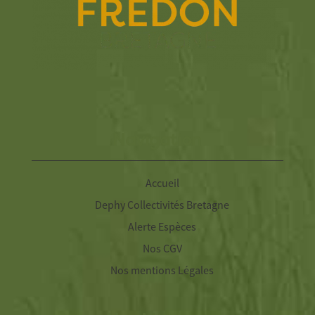
Navigation
Accueil
Dephy Collectivités Bretagne
Alerte Espèces
Nos CGV
Nos mentions Légales