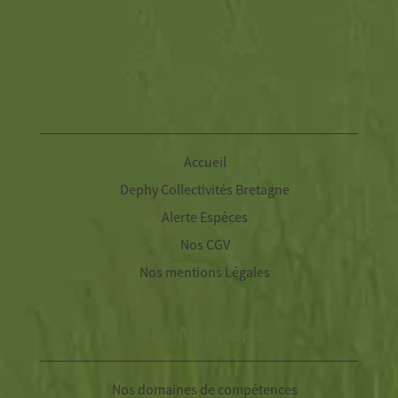
Navigation
Accueil
Dephy Collectivités Bretagne
Alerte Espèces
Nos CGV
Nos mentions Légales
Nos Missions
Nos domaines de compétences