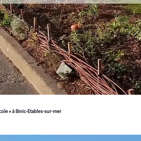
ole » à Binic-Etables-sur-mer