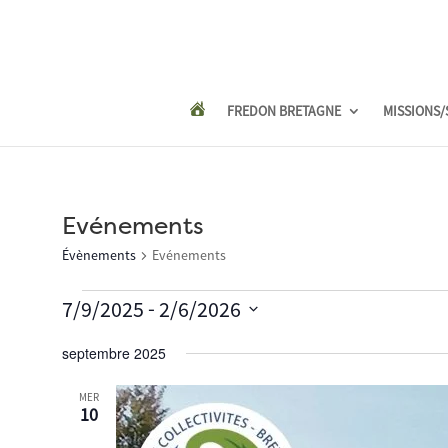
FREDON BRETAGNE
MISSIONS/
Evénements
Évènements
Evénements
Évènements
 - 
7/9/2025
2/6/2026
Sélectionnez
septembre 2025
une
date.
MER
10