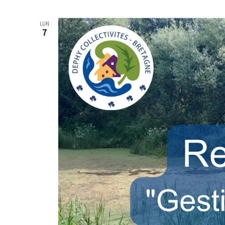
LUN
7