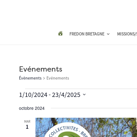
FREDON BRETAGNE
MISSIONS/
Evénements
Évènements
Evénements
Évènements
 - 
1/10/2024
23/4/2025
Sélectionnez
octobre 2024
une
date.
MAR
1