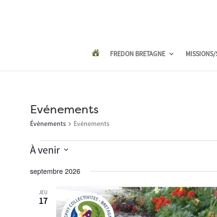
FREDON BRETAGNE
MISSIONS/
Evénements
Évènements
Evénements
Évènements
À venir
Sélectionnez
septembre 2026
une
date.
JEU
17