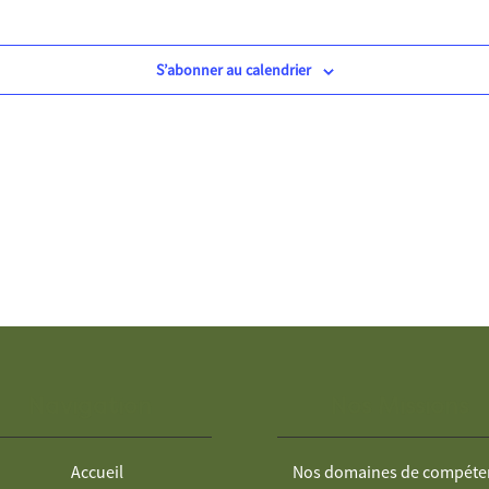
S’abonner au calendrier
Navigation
Nos Missions
Accueil
Nos domaines de compéte