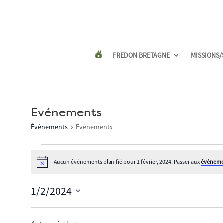
FREDON BRETAGNE
MISSIONS/
Evénements
Évènements
Evénements
Évènements
for
Aucun évènements planifié pour 1 février, 2024. Passer aux
évèneme
Notice
1
février,
1/2/2024
2024
Sélectionnez
une